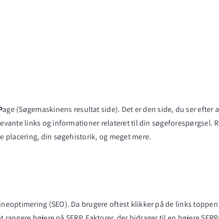
P
age (Søgemaskinens resultat side). Det er den side, du ser efter a
ante links og informationer relateret til din søgeforespørgsel. R
 placering, din søgehistorik, og meget mere.
kineoptimering (
SEO
). Da brugere oftest klikker på de links toppen 
t rangere højere på SERP. Faktorer, der bidrager til en højere SERP