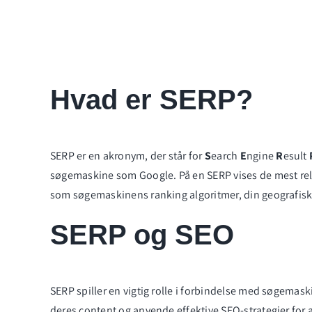
Hvad er SERP?
SERP er en akronym, der står for
S
earch
E
ngine
R
esult
søgemaskine som Google. På en SERP vises de mest relev
som søgemaskinens ranking algoritmer, din geografiske
SERP og SEO
SERP spiller en vigtig rolle i forbindelse med søgemas
deres content og anvende effektive SEO-strategier for a