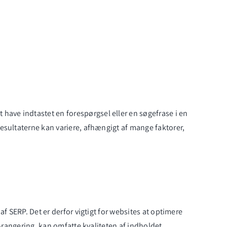
t have indtastet en forespørgsel eller en søgefrase i en
esultaterne kan variere, afhængigt af mange faktorer,
af SERP. Det er derfor vigtigt for websites at optimere
-rangering, kan omfatte kvaliteten af indholdet,