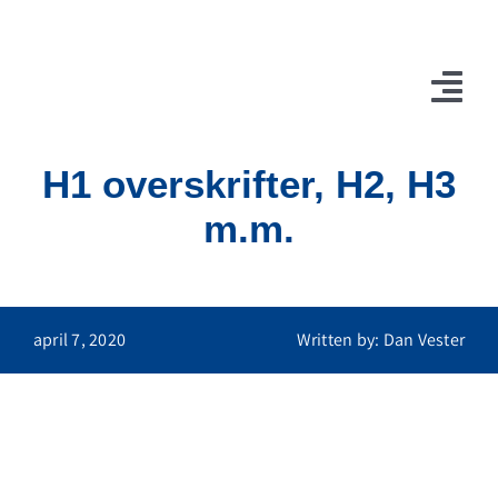
Skip
to
content
Tog
Navi
H1 overskrifter, H2, H3
m.m.
april 7, 2020
Written by: Dan Vester