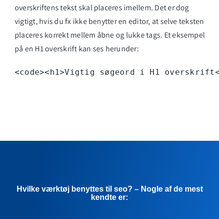
overskriftens tekst skal placeres imellem. Det er dog
vigtigt, hvis du fx ikke benytter en editor, at selve teksten
placeres korrekt mellem åbne og lukke tags. Et eksempel
på en H1 overskrift kan ses herunder:
<code><h1>Vigtig søgeord i H1 overskrift
Hvilke værktøj benyttes til seo? – Nogle af de mest
kendte er: