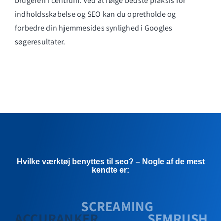
brugeren i centrum. Ved at følge bedste praksis for
indholdsskabelse og SEO kan du opretholde og
forbedre din hjemmesides synlighed i Googles
søgeresultater.
Hvilke værktøj benyttes til seo? – Nogle af de mest
kendte er:
SCREAMING
ACCURANKER
SEMRUSH